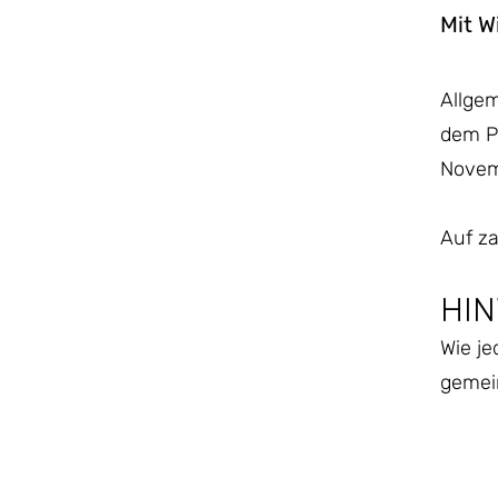
Mit W
Allgem
dem P
Novemb
Auf za
HIN
Wie je
gemei