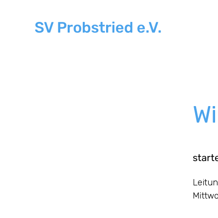
SV Probstried e.V.
H
Wi
start
Leitun
Mittwo