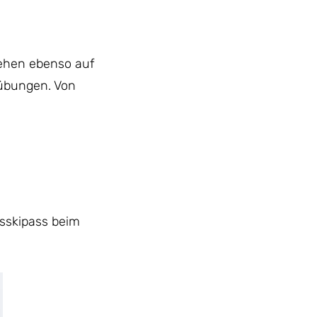
tehen ebenso auf
sübungen. Von
isskipass beim