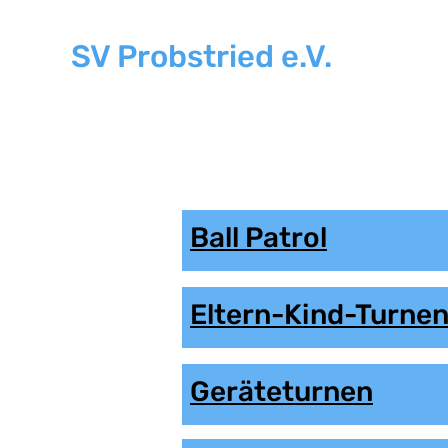
SV Probstried e.V.
H
Ball Patrol
Eltern-Kind-Turne
Geräteturnen