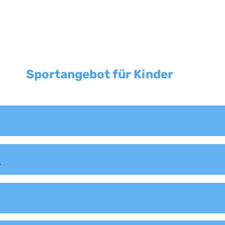
ome
Abteilungen
Hallenbelegung
Aktivitäten
Aktuelles
Mi
Sportangebot für Kinder
n