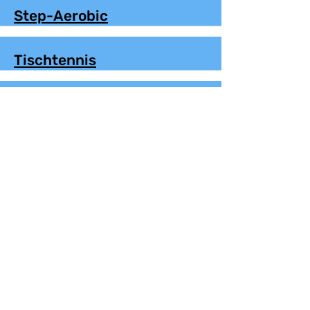
Step-Aerobic
Tischtennis
Winterfitness
Yoga
Schau einfach mal bei
unseren Kursen vorbei
Impressum